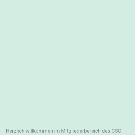
Benutzername oder E-Mail
*
Passwort
*
Angemeldet bleiben
Registrieren
Passwort vergessen?
Herzlich willkommen im Mitgliederbereich des CSC