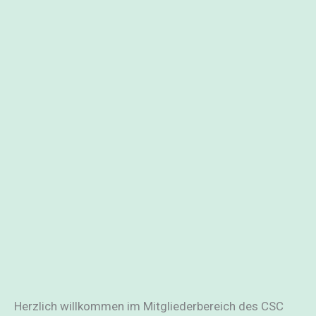
Benutzername oder E-Mail
*
Passwort
*
Angemeldet bleiben
Registrieren
Passwort vergessen?
Herzlich willkommen im Mitgliederbereich des CSC