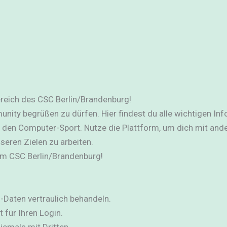
Angemeldet bleiben
Registrieren
Passwort vergessen?
reich des CSC Berlin/Brandenburg!
unity begrüßen zu dürfen. Hier findest du alle wichtigen Inf
den Computer-Sport. Nutze die Plattform, um dich mit ande
eren Zielen zu arbeiten.
 im CSC Berlin/Brandenburg!
in-Daten vertraulich behandeln.
 für Ihren Login.
iemals mit Dritten.