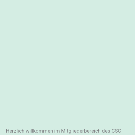
Benutzername oder E-Mail
*
Passwort
*
Angemeldet bleiben
Registrieren
Passwort vergessen?
Herzlich willkommen im Mitgliederbereich des CSC